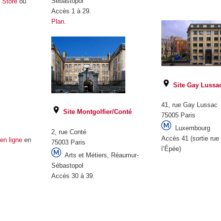
Sébastopol
 Store
ou
.
Accès 1 à 29.
Plan
.
Site Gay Lussa
41, rue Gay Lussac
Site Montgolfier/Conté
75005 Paris
Luxembourg
2, rue Conté
Accès 41 (sortie rue
en ligne
en
75003 Paris
l’Épée)
Arts et Métiers, Réaumur-
Sébastopol
Accès 30 à 39.
.