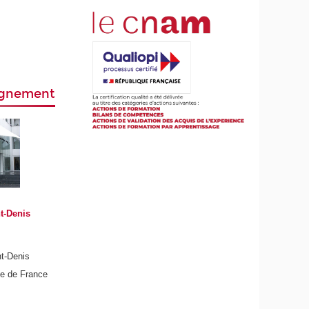
eignement
t-Denis
nt-Denis
de de France