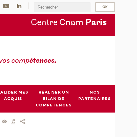
Centre
Cnam
Par
is
 vos comp
étences.
VALIDER MES
RÉALISER UN
NOS
ACQUIS
BILAN DE
PARTENAIRES
COMPÉTENCES