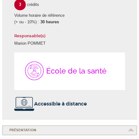
3
crédits
Volume horaire de référence
(+ ou - 10%) :
30 heures
Responsable(s)
Marion POMMET
École
de
la
Santé
Accessible à distance
PRÉSENTATION