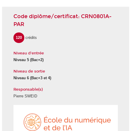
Code diplôme/certificat: CRN0801A-
PAR
120
crédits
Niveau d'entrée
Niveau 5
(Bac+2)
Niveau de sortie
Niveau 6
(Bac+3 et 4)
Responsable(s)
Pierre SWEID
École
du
numéri
et