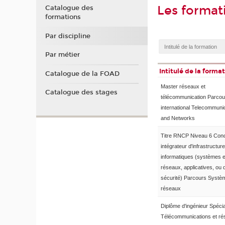
Les format
Catalogue des
formations
Par discipline
Par métier
Intitulé de la forma
Catalogue de la FOAD
Master réseaux et
Catalogue des stages
télécommunication Parcou
international Telecommuni
and Networks
Titre RNCP Niveau 6 Con
intégrateur d'infrastructur
informatiques (systèmes e
réseaux, applicatives, ou 
sécurité) Parcours Systè
réseaux
Diplôme d'ingénieur Spécia
Télécommunications et r