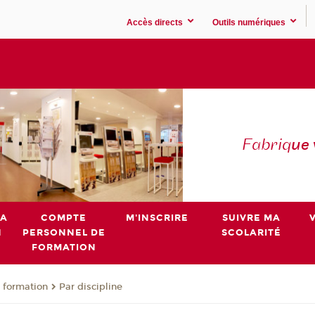
Accès directs
Outils numériques
Fabriq
ue
MA
COMPTE
M'INSCRIRE
SUIVRE MA
N
PERSONNEL DE
SCOLARITÉ
FORMATION
 formation
Par discipline