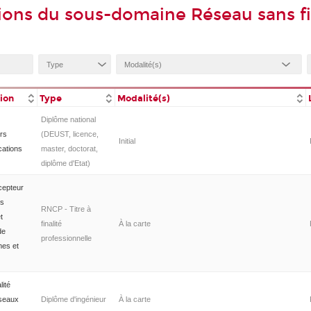
ions du sous-domaine Réseau sans fi
tion
Type
Modalité(s)
Diplôme national
rs
(DEUST, licence,
Initial
cations
master, doctorat,
diplôme d'Etat)
cepteur
es
RNCP - Titre à
t
finalité
À la carte
de
professionnelle
mes et
lité
éseaux
Diplôme d'ingénieur
À la carte