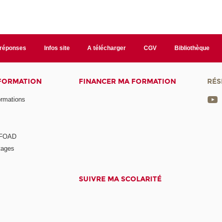
/réponses
Infos site
A télécharger
CGV
Bibliothèque
 FORMATION
FINANCER MA FORMATION
RÉS
ormations
a FOAD
tages
SUIVRE MA SCOLARITÉ