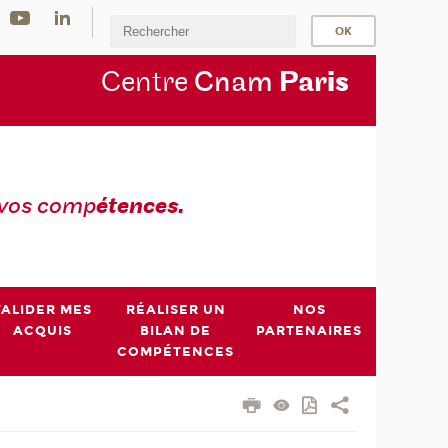
Centre
Cnam
Par
is
 vos comp
étences.
VALIDER MES
RÉALISER UN
NOS
ACQUIS
BILAN DE
PARTENAIRES
COMPÉTENCES