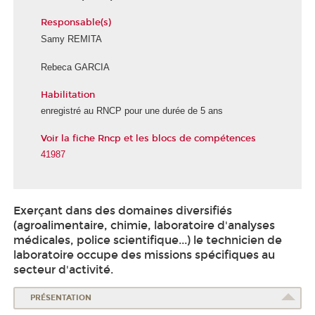
Responsable(s)
Samy REMITA
Rebeca GARCIA
Habilitation
É
c
enregistré au RNCP
pour une durée de 5 ans
o
Voir la fiche Rncp et les blocs de compétences
l
e
41987
d
e
l
Exerçant dans des domaines diversifiés
a
(agroalimentaire, chimie, laboratoire d'analyses
S
médicales, police scientifique...) le technicien de
a
laboratoire occupe des missions spécifiques au
n
secteur d'activité.
t
é
PRÉSENTATION