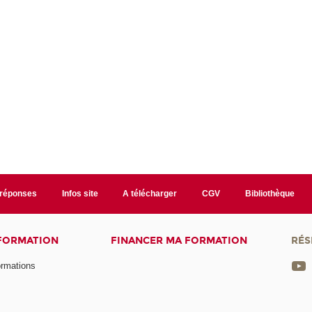
/réponses
Infos site
A télécharger
CGV
Bibliothèque
 FORMATION
FINANCER MA FORMATION
RÉS
ormations