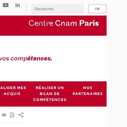
Centre
Cnam
Par
is
 vos comp
étences.
VALIDER MES
RÉALISER UN
NOS
ACQUIS
BILAN DE
PARTENAIRES
COMPÉTENCES