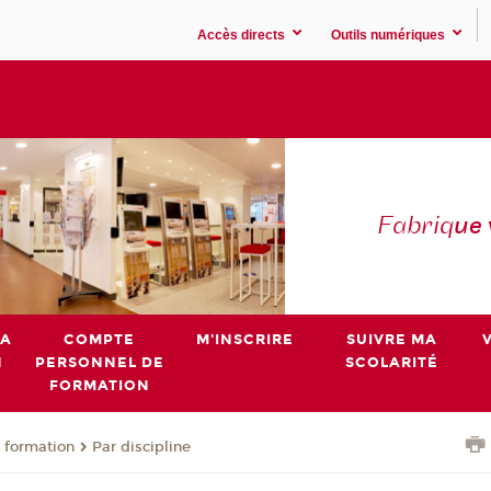
Accès directs
Outils numériques
Fabriq
ue
MA
COMPTE
M'INSCRIRE
SUIVRE MA
N
PERSONNEL DE
SCOLARITÉ
FORMATION
 formation
Par discipline