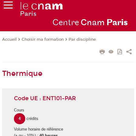
Centre
Cnam
Par
is
Choisir ma formation
Par discipline
Accueil
Thermique
Code UE : ENT101-PAR
Cours
4
crédits
Volume horaire de référence
(+ ou - 10%) :
40 heures