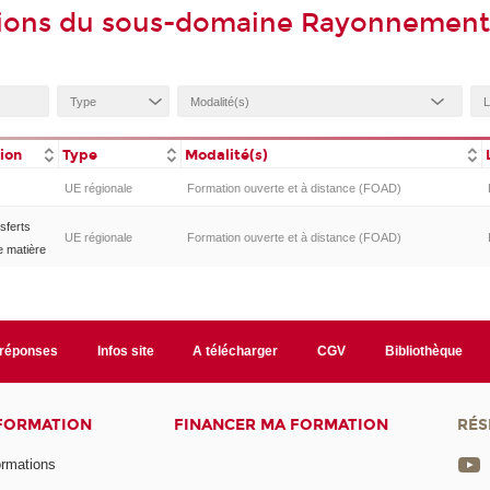
tions du sous-domaine Rayonnement
tion
Type
Modalité(s)
UE régionale
Formation ouverte et à distance (FOAD)
sferts
UE régionale
Formation ouverte et à distance (FOAD)
e matière
/réponses
Infos site
A télécharger
CGV
Bibliothèque
 FORMATION
FINANCER MA FORMATION
RÉS
ormations