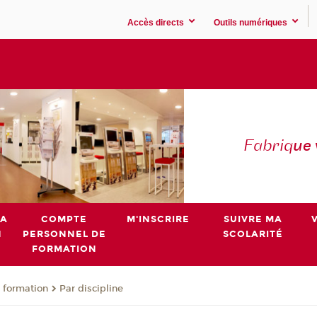
Accès directs
Outils numériques
Fabriq
ue
MA
COMPTE
M'INSCRIRE
SUIVRE MA
N
PERSONNEL DE
SCOLARITÉ
FORMATION
 formation
Par discipline