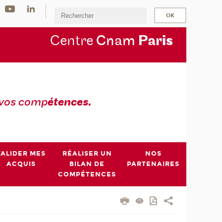
Centre
Cnam
Par
is
 vos comp
étences.
VALIDER MES
RÉALISER UN
NOS
ACQUIS
BILAN DE
PARTENAIRES
COMPÉTENCES