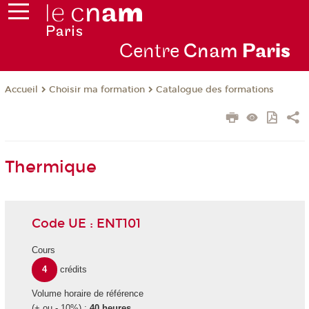
Centre
Cnam
Par
is
Choisir ma formation
Catalogue des formations
Accueil
Thermique
Code UE : ENT101
Cours
4
crédits
Volume horaire de référence
(+ ou - 10%) :
40 heures