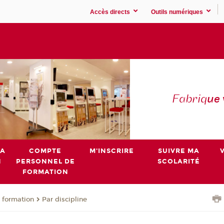
Accès directs
Outils numériques
Fabriq
ue
MA
COMPTE
M'INSCRIRE
SUIVRE MA
N
PERSONNEL DE
SCOLARITÉ
FORMATION
 formation
Par discipline