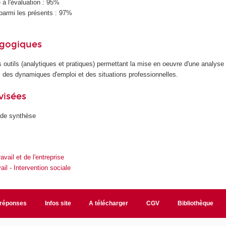
à l'évaluation : 95%
parmi les présents : 97%
agogiques
s outils (analytiques et pratiques) permettant la mise en oeuvre d'une analyse
il, des dynamiques d'emploi et des situations professionnelles.
visées
 de synthèse
avail et de l'entreprise
ail - Intervention sociale
/réponses
Infos site
A télécharger
CGV
Bibliothèque