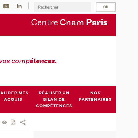
Centre
Cnam
Par
is
 vos comp
étences.
VALIDER MES
RÉALISER UN
NOS
ACQUIS
BILAN DE
PARTENAIRES
COMPÉTENCES