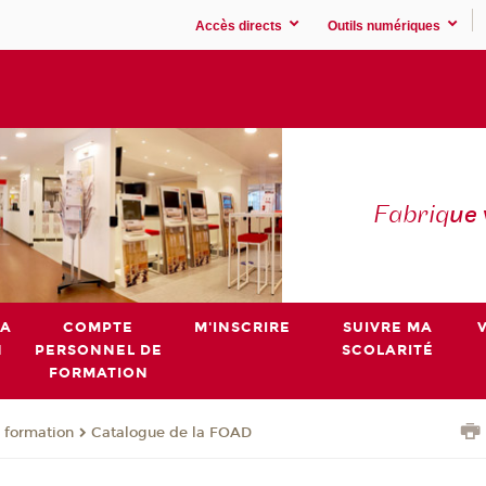
Accès directs
Outils numériques
Fabriq
ue
MA
COMPTE
M'INSCRIRE
SUIVRE MA
N
PERSONNEL DE
SCOLARITÉ
FORMATION
 formation
Catalogue de la FOAD