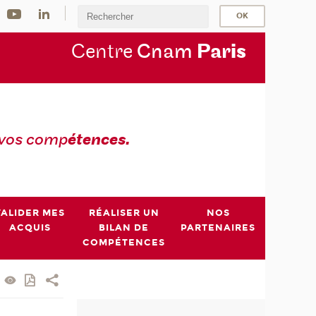
Centre
Cnam
Par
is
 vos comp
étences.
VALIDER MES
RÉALISER UN
NOS
ACQUIS
BILAN DE
PARTENAIRES
COMPÉTENCES