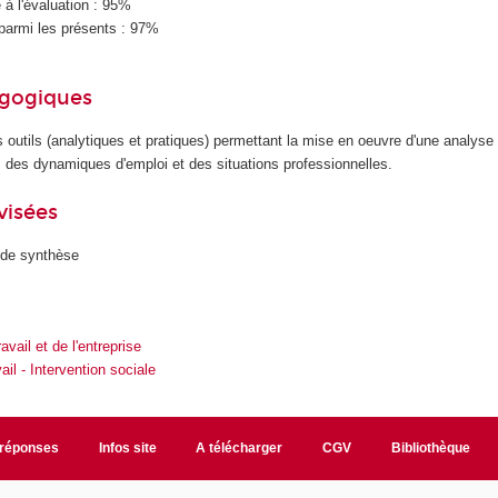
à l'évaluation : 95%
parmi les présents : 97%
agogiques
s outils (analytiques et pratiques) permettant la mise en oeuvre d'une analyse
il, des dynamiques d'emploi et des situations professionnelles.
visées
 de synthèse
avail et de l'entreprise
ail - Intervention sociale
/réponses
Infos site
A télécharger
CGV
Bibliothèque