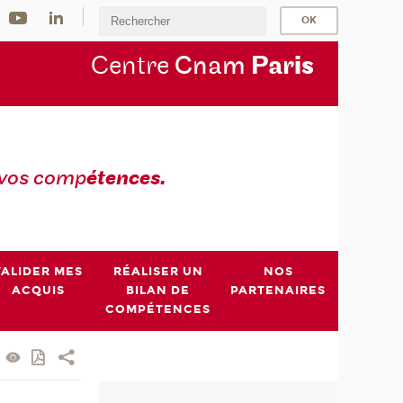
Centre
Cnam
Par
is
 vos comp
étences.
VALIDER MES
RÉALISER UN
NOS
ACQUIS
BILAN DE
PARTENAIRES
COMPÉTENCES