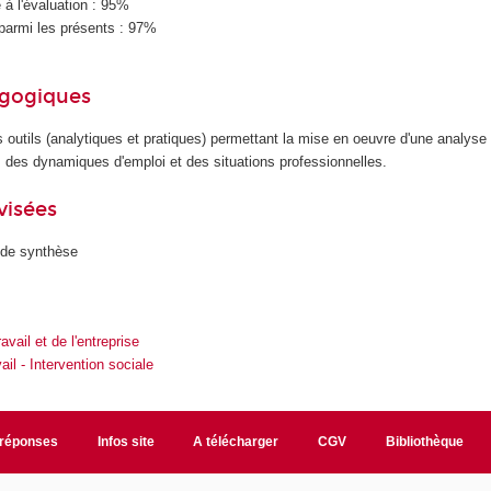
à l'évaluation : 95%
parmi les présents : 97%
agogiques
s outils (analytiques et pratiques) permettant la mise en oeuvre d'une analyse
il, des dynamiques d'emploi et des situations professionnelles.
visées
 de synthèse
avail et de l'entreprise
ail - Intervention sociale
/réponses
Infos site
A télécharger
CGV
Bibliothèque