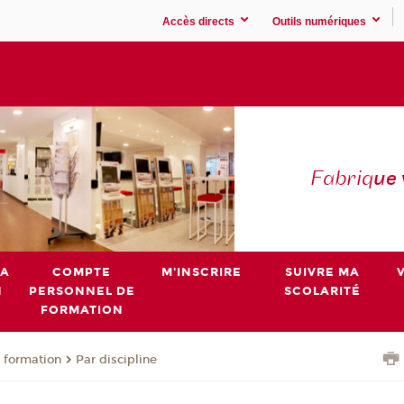
Accès directs
Outils numériques
Fabriq
ue
MA
COMPTE
M'INSCRIRE
SUIVRE MA
N
PERSONNEL DE
SCOLARITÉ
FORMATION
 formation
Par discipline