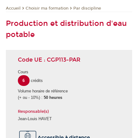
Choisir ma formation
Par discipline
Accueil
Production et distribution d'eau
potable
Code UE : CGP113-PAR
Cours
6
crédits
Volume horaire de référence
(+ ou - 10%) :
50 heures
Responsable(s)
Jean-Louis HAVET
É
Accessible à distance
c