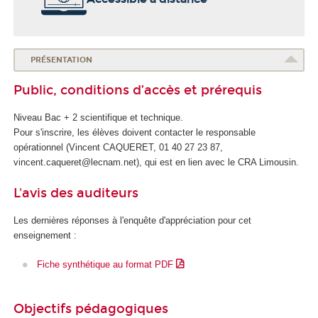
o
l
e
d
PRÉSENTATION
e
Public, conditions d’accès et prérequis
l
a
Niveau Bac + 2 scientifique et technique.
S
Pour s'inscrire, les élèves doivent contacter le responsable
a
opérationnel (Vincent CAQUERET, 01 40 27 23 87,
n
vincent.caqueret@lecnam.net), qui est en lien avec le CRA Limousin.
t
é
L'avis des auditeurs
Les dernières réponses à l'enquête d'appréciation pour cet
enseignement :
Fiche synthétique au format PDF
Objectifs pédagogiques