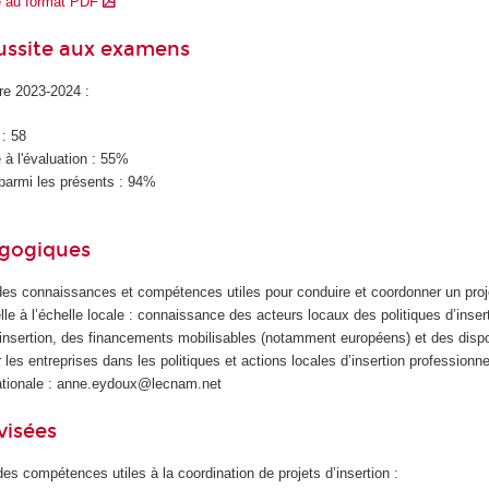
e au format PDF
éussite aux examens
ire 2023-2024 :
 : 58
à l'évaluation : 55%
parmi les présents : 94%
agogiques
 des connaissances et compétences utiles pour conduire et coordonner un projet
elle à l’échelle locale : connaissance des acteurs locaux des politiques d’inser
d’insertion, des financements mobilisables (notamment européens) et des dispo
 les entreprises dans les politiques et actions locales d’insertion professionne
ationale : anne.eydoux@lecnam.net
visées
 des compétences utiles à la coordination de projets d’insertion :