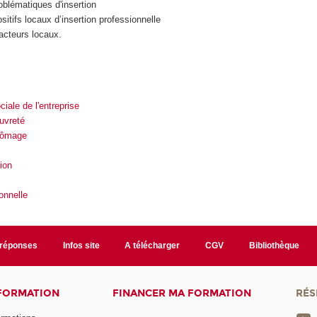
oblématiques d'insertion
itifs locaux d’insertion professionnelle
acteurs locaux.
iale de l'entreprise
auvreté
chômage
tion
onnelle
/réponses
Infos site
A télécharger
CGV
Bibliothèque
 FORMATION
FINANCER MA FORMATION
RÉS