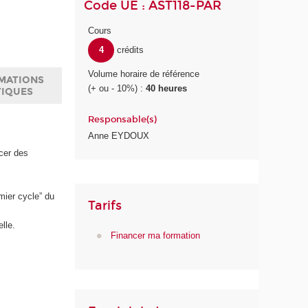
Code UE : AST118-PAR
Cours
4
crédits
Volume horaire de référence
MATIONS
(+ ou - 10%) :
40 heures
TIQUES
Responsable(s)
Anne EYDOUX
cer des
mier cycle” du
Tarifs
lle.
Financer ma formation