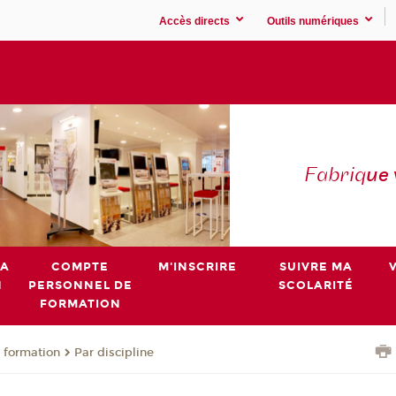
Accès directs
Outils numériques
Fabriq
ue
MA
COMPTE
M'INSCRIRE
SUIVRE MA
N
PERSONNEL DE
SCOLARITÉ
FORMATION
 formation
Par discipline