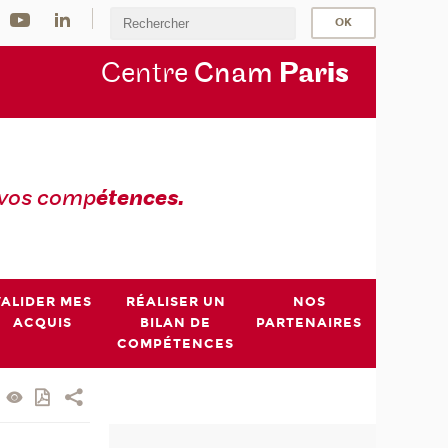
Centre
Cnam
Par
is
 vos comp
étences.
VALIDER MES
RÉALISER UN
NOS
ACQUIS
BILAN DE
PARTENAIRES
COMPÉTENCES