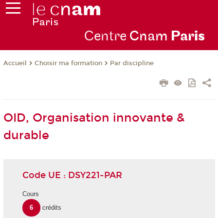
Centre
Cnam
Par
is
Choisir ma formation
Par discipline
Accueil
OID, Organisation innovante &
durable
Code UE : DSY221-PAR
Cours
6
crédits