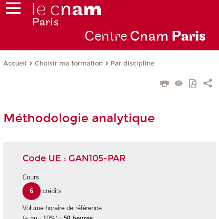
Centre
Cnam
Par
is
Choisir ma formation
Par discipline
Accueil
Méthodologie analytique
Code UE : GAN105-PAR
Cours
6
crédits
Volume horaire de référence
(+ ou - 10%) :
50 heures