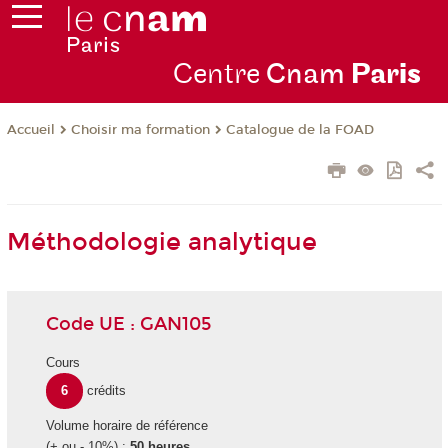
Centre
Cnam
Par
is
Choisir ma formation
Catalogue de la FOAD
Accueil
Méthodologie analytique
Code UE : GAN105
Cours
6
crédits
Volume horaire de référence
(+ ou - 10%) :
50 heures