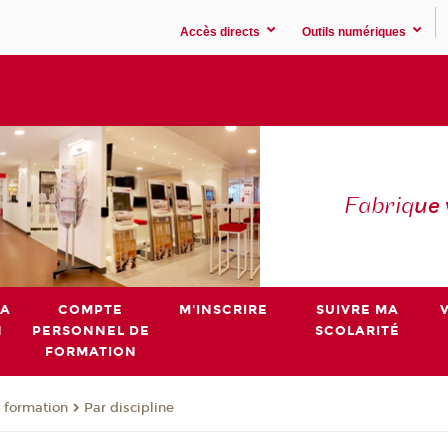
Accès directs
Outils numériques
Fabriq
ue
MA
COMPTE
M'INSCRIRE
SUIVRE MA
N
PERSONNEL DE
SCOLARITÉ
FORMATION
 formation
Par discipline