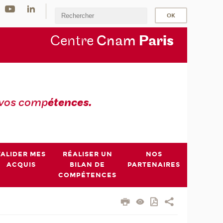
Centre
Cnam
Par
is
 vos comp
étences.
VALIDER MES
RÉALISER UN
NOS
ACQUIS
BILAN DE
PARTENAIRES
COMPÉTENCES