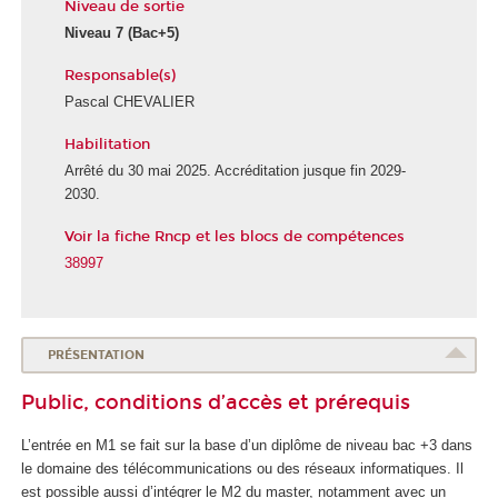
Niveau de sortie
Niveau 7
(Bac+5)
Responsable(s)
Pascal CHEVALIER
Habilitation
É
c
Arrêté du 30 mai 2025. Accréditation jusque fin 2029-
o
2030.
l
Voir la fiche Rncp et les blocs de compétences
e
d
38997
u
n
u
m
PRÉSENTATION
é
Public, conditions d’accès et prérequis
r
i
L’entrée en M1 se fait sur la base d’un diplôme de niveau bac +3 dans
q
le domaine des télécommunications ou des réseaux informatiques. Il
u
est possible aussi d’intégrer le M2 du master, notamment avec un
e