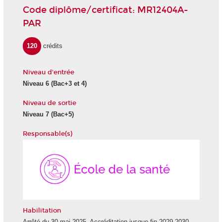
Code diplôme/certificat: MR12404A-
PAR
120
crédits
Niveau d'entrée
Niveau 6
(Bac+3 et 4)
Niveau de sortie
Niveau 7
(Bac+5)
Responsable(s)
École
de
la
Santé
Habilitation
Arrêté du 30 mai 2025. Accréditation jusque fin 2029-2030.