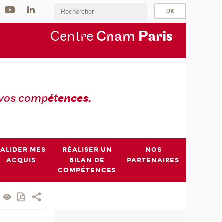
Centre
Cnam
Par
is
 vos comp
étences.
VALIDER MES
RÉALISER UN
NOS
ACQUIS
BILAN DE
PARTENAIRES
COMPÉTENCES