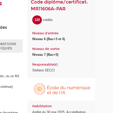
Code diplôme/certificat:
s
MR11606A-PAR
120
crédits
 des
Niveau d'entrée
Niveau 6 (Bac+3 et 4)
MATIONS
TIQUES
Niveau de sortie
Niveau 7 (Bac+5)
Responsable(s)
Stefano SECCI
ués; ou un M1
É
c
 continue).
o
l
e
Habilitation
d
Arrêté du 30 mai 2025. Accréditation
u
er davantage