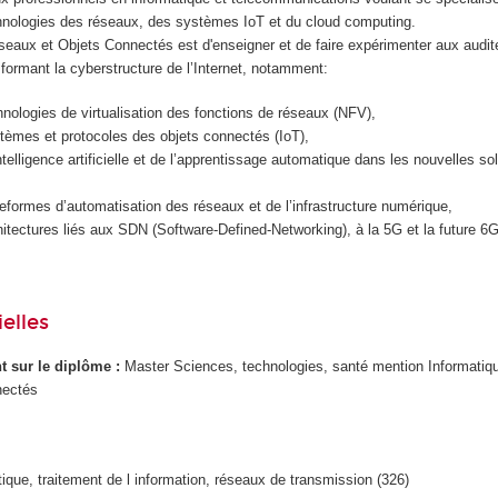
hnologies des réseaux, des systèmes IoT et du cloud computing.
seaux et Objets Connectés est d'enseigner et de faire expérimenter aux audit
formant la cyberstructure de l’Internet, notamment:
hnologies de virtualisation des fonctions de réseaux (NFV),
tèmes et protocoles des objets connectés (IoT),
’intelligence artificielle et de l’apprentissage automatique dans les nouvelles so
teformes d’automatisation des réseaux et de l’infrastructure numérique,
hitectures liés aux SDN (Software-Defined-Networking), à la 5G et la future 6G
elles
ant sur le diplôme :
Master Sciences, technologies, santé mention Informatiq
nectés
tique, traitement de l information, réseaux de transmission (326)