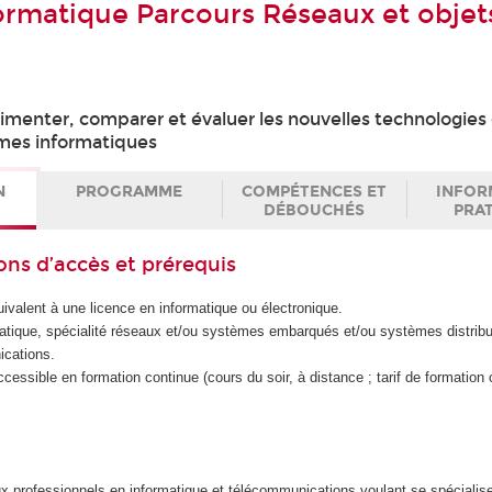
ormatique Parcours Réseaux et objet
imenter, comparer et évaluer les nouvelles technologies
èmes informatiques
N
PROGRAMME
COMPÉTENCES ET
INFOR
DÉBOUCHÉS
PRA
ons d’accès et prérequis
ivalent à une licence en informatique ou électronique.
atique, spécialité réseaux et/ou systèmes embarqués et/ou systèmes distrib
ications.
ssible en formation continue (cours du soir, à distance ; tarif de formation
x professionnels en informatique et télécommunications voulant se spécialis