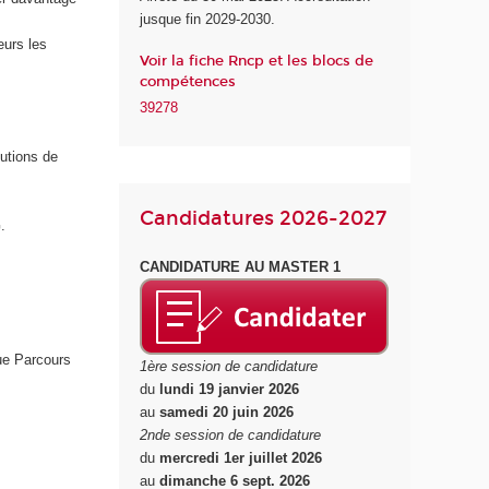
jusque fin 2029-2030.
n
u
eurs les
Voir la fiche Rncp et les blocs de
m
compétences
é
39278
r
i
q
lutions de
u
e
Candidatures 2026-2027
e
.
t
CANDIDATURE AU MASTER 1
d
e
l
'
ue Parcours
I
1ère session de candidature
A
du
lundi 19 janvier 2026
au
samedi 20 juin 2026
2nde session de candidature
du
mercredi 1er juillet 2026
au
dimanche 6 sept. 2026