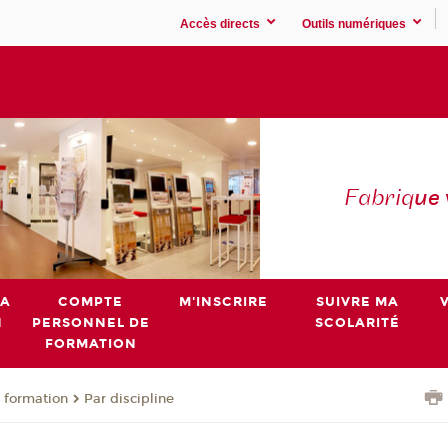
Accès directs
Outils numériques
Fabriq
ue
MA
COMPTE
M'INSCRIRE
SUIVRE MA
N
PERSONNEL DE
SCOLARITÉ
FORMATION
 formation
Par discipline