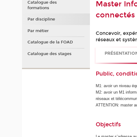
Master Inf
Catalogue des
formations
connectés
Par discipline
Par métier
Concevoir, expér
réseaux et syst
Catalogue de la FOAD
PRÉSENTATIO
Catalogue des stages
Public, conditi
M1: avoir un niveau équ
M2: avoir un M1 inform
réseaux et télécommun
ATTENTION: master acce
Objectifs
Le master s’adresse au