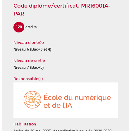
Code diplôme/certificat: MR16001A-
PAR
120
crédits
Niveau d'entrée
Niveau 6
(Bac+3 et 4)
Niveau de sortie
Niveau 7
(Bac+5)
Responsable(s)
École
du
numéri
et
de
l'IA
Habilitation