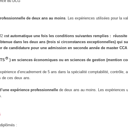
alence du DCG
professionnelle de deux ans au moins
. Les expériences utilisées pour la va
M2 e
st automatique une fois les conditions suivantes remplies : réussite 
e obtenue dans les deux ans (trois si circonstances exceptionnelles) qui s
er de candidature pour une admission en seconde année de master CCA
CTS
) en sciences économiques ou en sciences de gestion (mention comp
rience d’encadrement de 5 ans dans la spécialité comptabilité, contrôle, audi
s de ces deux ans.
 d’une expérience professionnelle
de deux ans au moins. Les expériences uti
s.
s
 diplômés :