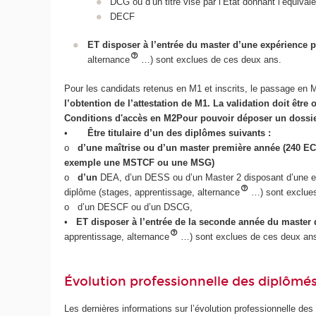
DCG ou d’un titre visé par l’État donnant l’équiv
DECF
ET disposer à l’entrée du master d’une expérience 
alternance
…) sont exclues de ces deux ans.
Pour les candidats retenus en M1 et inscrits, le passage en 
l’obtention de l’attestation de M1. La validation doit êtr
Conditions d'accès en M2
Pour pouvoir déposer un dossi
•
Être titulaire d’un des diplômes suivants :
o
d’une maîtrise ou d’un master première année (240 E
exemple une MSTCF ou une MSG)
o
d’un
DEA, d’un DESS ou d’un Master 2 disposant d’une expé
diplôme (stages, apprentissage, alternance
…) sont exclue
o d’un DESCF ou d’un DSCG,
•
ET disposer à l’entrée de la seconde année du master
apprentissage, alternance
…) sont exclues de ces deux an
Évolution professionnelle des diplômé
Les dernières informations sur l’évolution professionnelle des