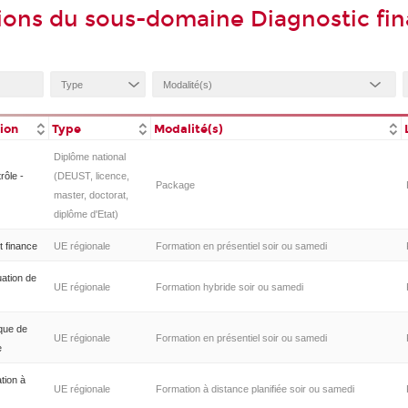
ions du sous-domaine Diagnostic fin
tion
Type
Modalité(s)
Diplôme national
rôle -
(DEUST, licence,
Package
master, doctorat,
diplôme d'Etat)
t finance
UE régionale
Formation en présentiel soir ou samedi
uation de
UE régionale
Formation hybride soir ou samedi
ique de
UE régionale
Formation en présentiel soir ou samedi
e
ation à
UE régionale
Formation à distance planifiée soir ou samedi