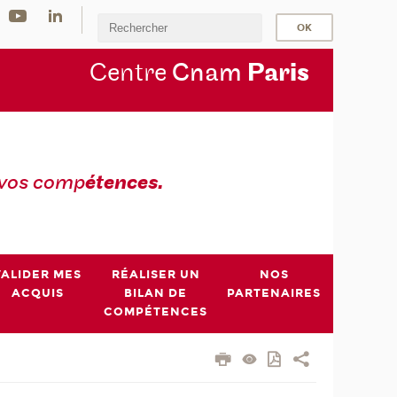
Centre
Cnam
Par
is
 vos comp
étences.
VALIDER MES
RÉALISER UN
NOS
ACQUIS
BILAN DE
PARTENAIRES
COMPÉTENCES