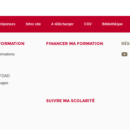
/réponses
Infos site
A télécharger
CGV
Bibliothèque
 FORMATION
FINANCER MA FORMATION
RÉS
ormations
a FOAD
tages
SUIVRE MA SCOLARITÉ