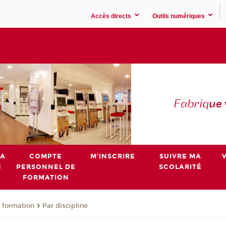
Accès directs
Outils numériques
Fabriq
ue
MA
COMPTE
M'INSCRIRE
SUIVRE MA
N
PERSONNEL DE
SCOLARITÉ
FORMATION
 formation
Par discipline