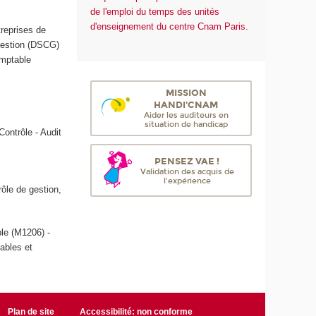
de l'emploi du temps des unités
d'enseignement du centre Cnam Paris.
treprises de
Gestion (DSCG)
omptable
MISSION
HANDI'CNAM
Aider les auditeurs en
situation de handicap
Contrôle - Audit
PENSEZ VAE !
Validation des acquis de
l'expérience
rôle de gestion,
le (M1206) -
tables et
Plan de site
Accessibilité: non conforme