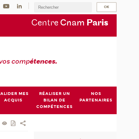
Centre
Cnam
Par
is
 vos comp
étences.
VALIDER MES
RÉALISER UN
NOS
ACQUIS
BILAN DE
PARTENAIRES
COMPÉTENCES