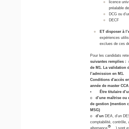
licence uni
préalable d
DCG ou d’un
DECF
ET disposer à l
expériences utili
exclues de ces d
Pour les candidats ret
suivantes remplies : r
de M1. La validation 
l’admission en M1.
Conditions d'accès e
année de master CCA
•
Être titulaire d
o
d’une maîtrise ou
de gestion (mention c
MSG)
o
d’un
DEA, d’un DESS
comptabilité, contrôle,
alternance
…) sont e