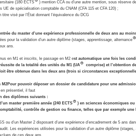
versitaire (180 ECTS
) mention CCA ou d’une autre mention, sous réserve de
es UE de spécialisation comptable du CNAM (CFA 115 et CFA 120) ;
 titre visé par l’État donnant l’équivalence du DCG
’entrée du master d’une expérience professionnelle de deux ans au moin
sées pour la validation d’un autre diplôme (stages, apprentissage, alternance
eux ans.
enus en M1 et inscrits, le passage en M2 e
st automatique une fois les cond
éussite de la totalité des unités du M1 (UA
comprise) et l’obtention de
doit être obtenue dans les deux ans (trois si circonstances exceptionnell
n M2
Pour pouvoir déposer un dossier de candidature pour une admissi
en présentiel, il faut
’un des diplômes suivants :
 d’un master première année (240 ECTS
) en sciences économiques ou
omptabilité, contrôle de gestion ou finance, telles que par exemple u
 ou d’un Master 2 disposant d’une expérience d’encadrement de 5 ans dans 
 audit. Les expériences utilisées pour la validation d’un autre diplôme (stages,
xclues de ces deux ans.