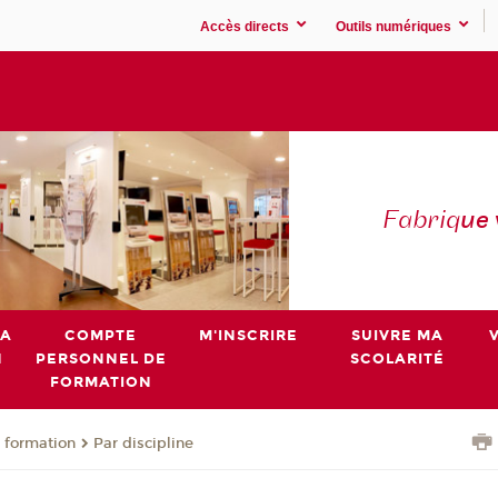
Accès directs
Outils numériques
Fabriq
ue
MA
COMPTE
M'INSCRIRE
SUIVRE MA
N
PERSONNEL DE
SCOLARITÉ
FORMATION
 formation
Par discipline