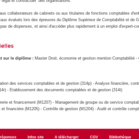
er légal et contractuel des organisations.
ux collaborateurs de cabinets ou aux titulaires de fonctions comptables d'en
taux évalués lors des épreuves du Diplôme Supérieur de Comptabilité et de 
 a pas de dispenses, et ainsi d'accéder plus rapidement à un emploi d'expert-c
elles
ant sur le diplôme :
Master Droit, économie et gestion mention Comptabilité - 
ation des services comptables et de gestion (314p) - Analyse financière, cont
14r) - Etablissement des documents comptables et de gestion (314t)
rerie et financement (M1207) - Management de groupe ou de service comptab
e et financière (M1205) - Contrôle de gestion (M1204) - Audit et contrôle comp
/réponses
Infos site
A télécharger
CGV
Bibliothèque