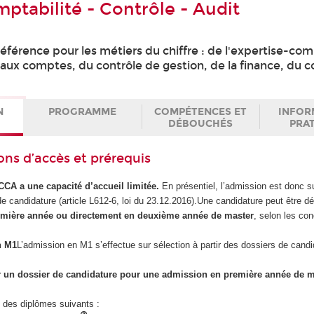
ptabilité - Contrôle - Audit
éférence pour les métiers du chiffre : de l'expertise-co
aux comptes, du contrôle de gestion, de la finance, du co
N
PROGRAMME
COMPÉTENCES ET
INFOR
DÉBOUCHÉS
PRA
ons d’accès et prérequis
CA a une capacité d’accueil limitée.
En présentiel, l’admission est donc 
de candidature (article L612-6, loi du 23.12.2016).Une candidature peut être 
emière année ou
directement en deuxième année de master
, selon les con
n M1
L’admission en M1 s’effectue sur sélection à partir des dossiers de candi
 un dossier de candidature pour une admission en première année de 
n des diplômes suivants :