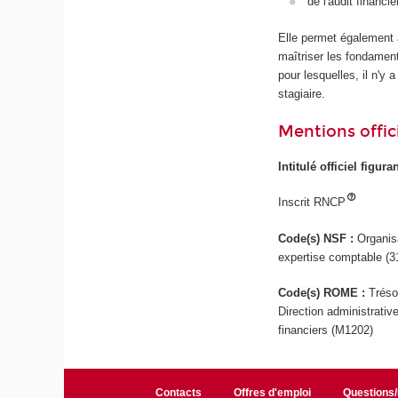
de l'audit financi
Elle permet également a
maîtriser les fondamen
pour lesquelles, il n'y
stagiaire.
Mentions offici
Intitulé officiel figur
Inscrit RNCP
Code(s) NSF :
Organis
expertise comptable (3
Code(s) ROME :
Tréso
Direction administrativ
financiers (M1202)
Contacts
Offres d'emploi
Questions