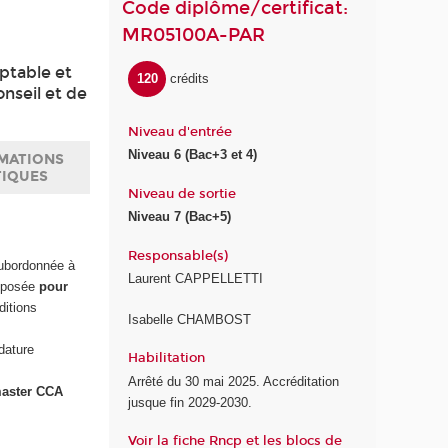
Code diplôme/certificat:
MR05100A-PAR
mptable et
120
crédits
nseil et de
Niveau d'entrée
Niveau 6 (Bac+3 et 4)
MATIONS
TIQUES
Niveau de sortie
Niveau 7 (Bac+5)
Responsable(s)
subordonnée à
Laurent CAPPELLETTI
déposée
pour
ditions
Isabelle CHAMBOST
dature
Habilitation
Arrêté du 30 mai 2025. Accréditation
master CCA
jusque fin 2029-2030.
Voir la fiche Rncp et les blocs de