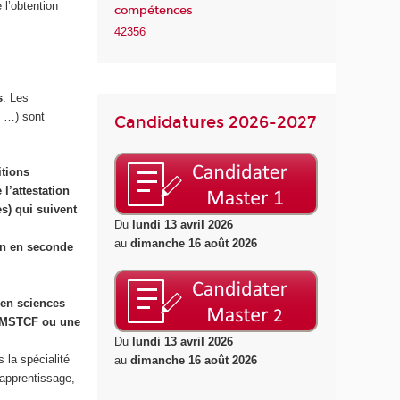
 l’obtention
compétences
42356
s
. Les
…) sont
Candidatures 2026-2027
itions
 l’attestation
es) qui suivent
Du
lundi 13 avril 2026
au
dimanche 16 août 2026
on en seconde
 en sciences
ne MSTCF ou une
Du
lundi 13 avril 2026
la spécialité
au
dimanche 16 août 2026
 apprentissage,