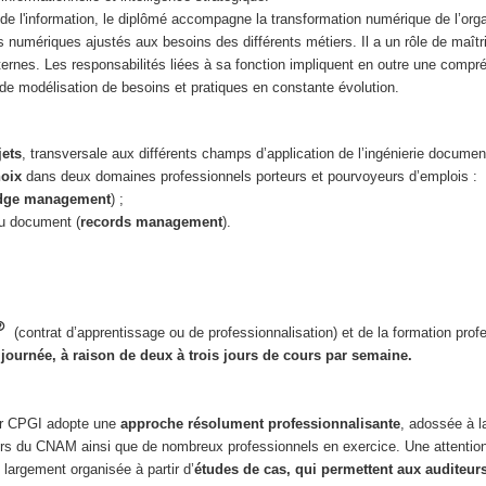
 l'information, le diplômé accompagne la transformation numérique de l’organi
nus numériques ajustés aux besoins des différents métiers. Il a un rôle de maî
ernes. Les responsabilités liées à sa fonction impliquent en outre une compr
t de modélisation de besoins et pratiques en constante évolution.
jets
, transversale aux différents champs d’application de l’ingénierie document
hoix
dans deux domaines professionnels porteurs et pourvoyeurs d’emplois :
dge management
) ;
du document (
records management
).
(contrat d’apprentissage ou de professionnalisation) et de la formation prof
 journée, à raison de deux à trois jours de cours par semaine.
ter CPGI adopte une
approche résolument professionnalisante
, adossée à l
urs du CNAM ainsi que de nombreux professionnels en exercice. Une attention
 largement organisée à partir d’
études de cas, qui permettent aux auditeu