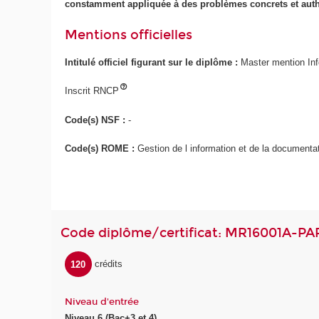
constamment appliquée à des problèmes concrets et aut
Mentions officielles
Intitulé officiel figurant sur le diplôme :
Master mention Inf
Inscrit RNCP
Code(s) NSF :
-
Code(s) ROME :
Gestion de l information et de la document
Code diplôme/certificat: MR16001A-PA
120
crédits
Niveau d'entrée
Niveau 6 (Bac+3 et 4)