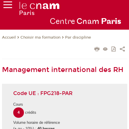
Centre
Cnam
Par
is
Choisir ma formation
Par discipline
Accueil
Management international des RH
Code UE : FPG218-PAR
Cours
4
crédits
Volume horaire de référence
(+ ou - 10%) :
40 heures