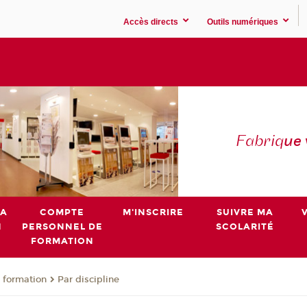
Accès directs
Outils numériques
Fabriq
ue
MA
COMPTE
M'INSCRIRE
SUIVRE MA
N
PERSONNEL DE
SCOLARITÉ
FORMATION
 formation
Par discipline