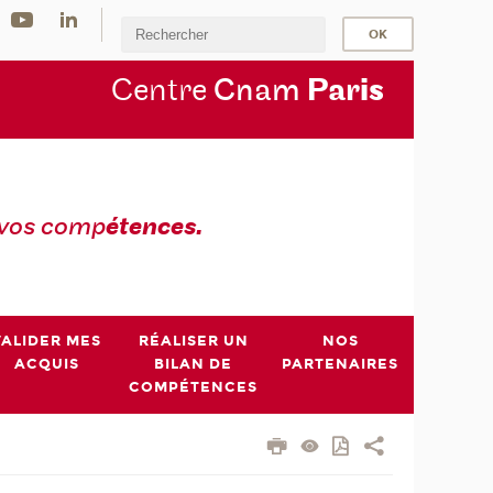
Centre
Cnam
Par
is
 vos comp
étences.
VALIDER MES
RÉALISER UN
NOS
ACQUIS
BILAN DE
PARTENAIRES
COMPÉTENCES