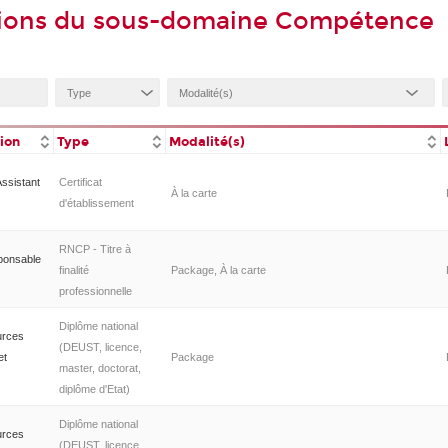
tions du sous-domaine Compétence
tion
Type
Modalité(s)
Assistant
Certificat
À la carte
d'établissement
RNCP - Titre à
ponsable
finalité
Package, À la carte
professionnelle
Diplôme national
urces
(DEUST, licence,
et
Package
master, doctorat,
diplôme d'Etat)
Diplôme national
urces
(DEUST, licence,