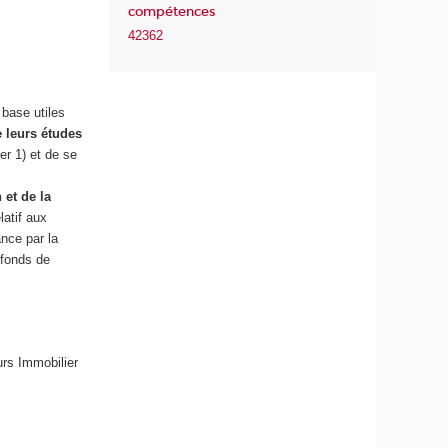
compétences
42362
base utiles
e leurs études
r 1) et de se
 et de la
latif aux
ance par la
 fonds de
rs Immobilier