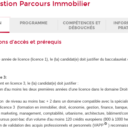
stion Parcours Immobilier
N
PROGRAMME
COMPÉTENCES ET
INFOR
DÉBOUCHÉS
PRA
ons d’accès et prérequis
année de licence (licence 1), le (la) candidat(e) doit justifier du baccalauréat
e 3:
 en licence 3, le (la) candidat(e) doit justifier :
tion d'au moins les deux premières années d’une licence dans le domaine Droi
ion de niveau au moins bac + 2 dans un domaine compatible avec la spéciali
 licence 3 (formation en immobilier, droit, économie, gestion, finance, banque
arketing, management, comptabilité, urbanisme, architecture, bâtiment/const
ursus post-bac d'un volume d'au moins 120 crédits européens (800 à 1000 he
on de validation des acquis professionnels et personnels (VAPP
) reconnaiss