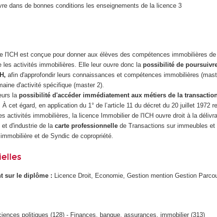
vre dans de bonnes conditions les enseignements de la licence 3
de l'ICH est conçue pour donner aux élèves des compétences immobilières de 
e les activités immobilières. Elle leur ouvre donc la
possibilité de poursuivr
H,
afin d'approfondir leurs connaissances et compétences immobilières (maste
aine d'activité spécifique (master 2).
leurs la
possibilité d'accéder immédiatement aux métiers de la transaction
. À cet égard, en application du 1° de l’article 11 du décret du 20 juillet 1972 re
s activités immobilières, la licence Immobilier de l'ICH ouvre droit à la délivr
t d'industrie de la
carte professionnelle
de Transactions sur immeubles et
mmobilière et de Syndic de copropriété.
elles
ant sur le diplôme :
Licence Droit, Economie, Gestion mention Gestion Parcou
sciences politiques (128) - Finances, banque, assurances, immobilier (313)