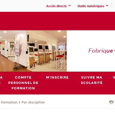
Accès directs
Outils numériques
Fabriq
ue
MA
COMPTE
M'INSCRIRE
SUIVRE MA
N
PERSONNEL DE
SCOLARITÉ
FORMATION
 formation
Par discipline