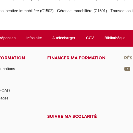
on locative immobilière (C1502) - Gérance immobilière (C1501) - Transaction 
/réponses
Infos site
A télécharger
CGV
Bibliothèque
 FORMATION
FINANCER MA FORMATION
RÉS
ormations
a FOAD
tages
SUIVRE MA SCOLARITÉ