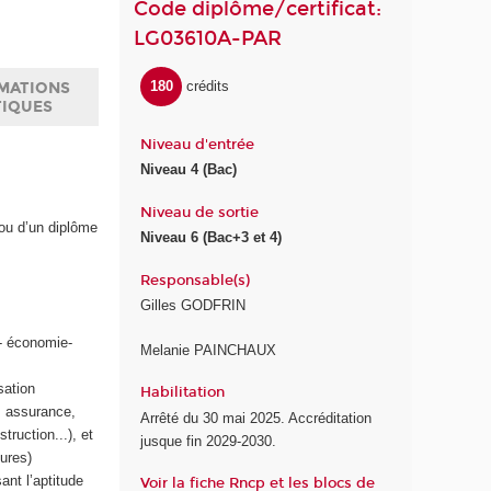
Code diplôme/certificat:
LG03610A-PAR
180
crédits
MATIONS
TIQUES
Niveau d'entrée
Niveau 4 (Bac)
Niveau de sortie
 ou d’un diplôme
Niveau 6 (Bac+3 et 4)
Responsable(s)
Gilles GODFRIN
t- économie-
Melanie PAINCHAUX
sation
Habilitation
, assurance,
Arrêté du 30 mai 2025. Accréditation
ruction...), et
jusque fin 2029-2030.
ures)
ant l’aptitude
Voir la fiche Rncp et les blocs de