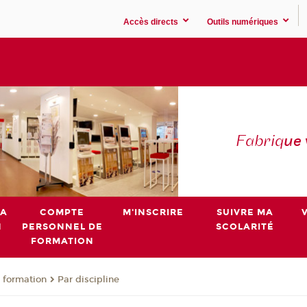
Accès directs
Outils numériques
Fabriq
ue
MA
COMPTE
M'INSCRIRE
SUIVRE MA
N
PERSONNEL DE
SCOLARITÉ
FORMATION
 formation
Par discipline