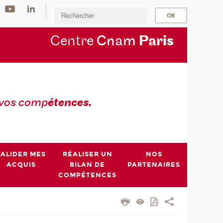
Centre
Cnam
Par
is
 vos comp
étences.
VALIDER MES
RÉALISER UN
NOS
ACQUIS
BILAN DE
PARTENAIRES
COMPÉTENCES