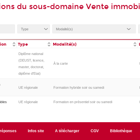
ions du sous-domaine Vente immobi
tion
Type
Modalité(s)
Diplôme national
(DEUST, licence,
À la carte
master, doctorat,
diplôme d'Etat)
n
UE régionale
Formation hybride soir ou samedi
ubles
UE régionale
Formation en présentiel soir ou samedi
/réponses
Infos site
A télécharger
CGV
Bibliothèque