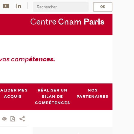
Centre
Cnam
Par
is
 vos comp
étences.
VALIDER MES
RÉALISER UN
NOS
ACQUIS
BILAN DE
PARTENAIRES
COMPÉTENCES