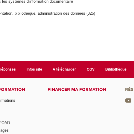
 les systèmes d'information documentaire
tation, bibliothèque, administration des données (325)
/réponses
Infos site
A télécharger
CGV
Bibliothèque
 FORMATION
FINANCER MA FORMATION
RÉS
ormations
a FOAD
tages