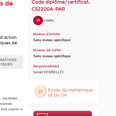
Code diplôme/certificat:
es de
CS2200A-PAR
18
crédits
Niveau d'entrée
 d'action
Sans niveau spécifique
niques de
Niveau de sortie
Sans niveau spécifique
MATIONS
TIQUES
Responsable(s)
Gerald KEMBELLEC
É
c
o
, secrétaire
l
ssionnels
e
s sont soumis à
d
u