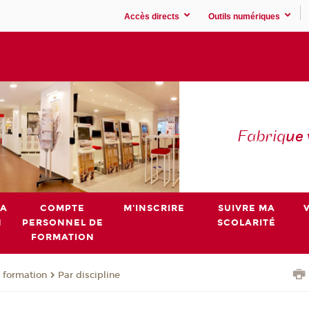
Accès directs
Outils numériques
Fabriq
ue
MA
COMPTE
M'INSCRIRE
SUIVRE MA
N
PERSONNEL DE
SCOLARITÉ
FORMATION
 formation
Par discipline