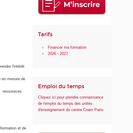
n
u
m
é
r
Tarifs
i
q
Financer ma formation
u
2026 - 2027
e
e
endre l'intérêt
t
d
re en mesure de
e
Emploi du temps
l
es ressources
'
Cliquez ici pour prendre connaissance
I
de l'emploi du temps des unités
A
d'enseignement du centre Cnam Paris.
nformation et de