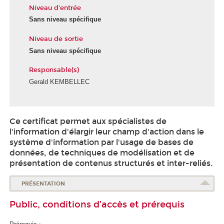
Niveau d'entrée
Sans niveau spécifique
Niveau de sortie
Sans niveau spécifique
Responsable(s)
Gerald KEMBELLEC
É
c
Ce certificat permet aux spécialistes de
o
l'information d'élargir leur champ d'action dans le
l
système d'information par l'usage de bases de
e
données, de techniques de modélisation et de
d
présentation de contenus structurés et inter-reliés.
u
n
PRÉSENTATION
u
m
Public, conditions d’accès et prérequis
é
r