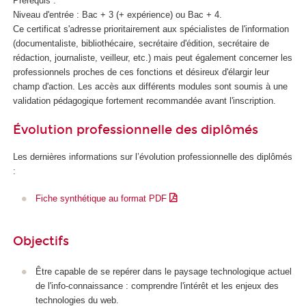
Prérequis :
i
Niveau d'entrée : Bac + 3 (+ expérience) ou Bac + 4.
q
Ce certificat s'adresse prioritairement aux spécialistes de l'information
u
(documentaliste, bibliothécaire, secrétaire d'édition, secrétaire de
e
rédaction, journaliste, veilleur, etc.) mais peut également concerner les
e
professionnels proches de ces fonctions et désireux d'élargir leur
t
champ d'action. Les accès aux différents modules sont soumis à une
d
validation pédagogique fortement recommandée avant l'inscription.
e
l
Évolution professionnelle des diplômés
'
I
Les dernières informations sur l’évolution professionnelle des diplômés
A
:
Fiche synthétique au format PDF
Objectifs
Être capable de se repérer dans le paysage technologique actuel
de l'info-connaissance : comprendre l'intérêt et les enjeux des
technologies du web.