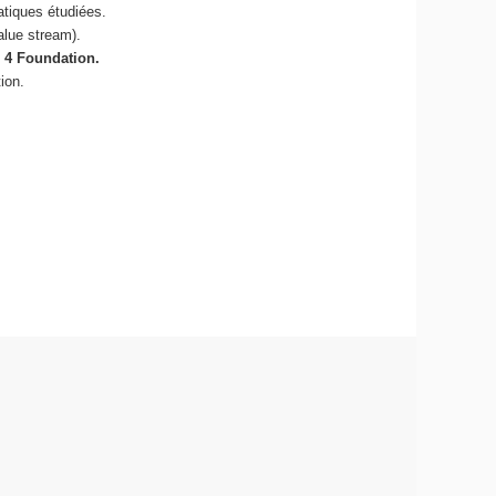
atiques étudiées.
alue stream).
L 4 Foundation.
ion.