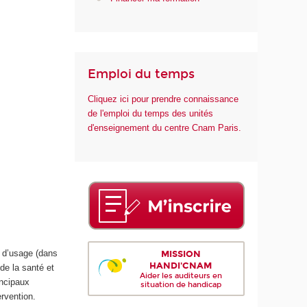
n
t
é
Emploi du temps
Cliquez ici pour prendre connaissance
de l'emploi du temps des unités
d'enseignement du centre Cnam Paris.
MISSION
n d’usage (dans
HANDI'CNAM
 de la santé et
Aider les auditeurs en
incipaux
situation de handicap
ervention.