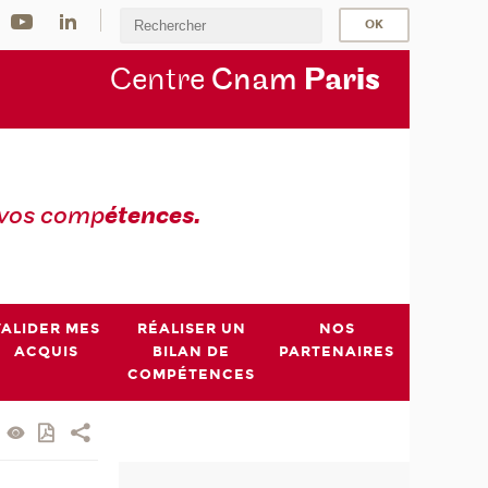
Centre
Cnam
Par
is
 vos comp
étences.
VALIDER MES
RÉALISER UN
NOS
ACQUIS
BILAN DE
PARTENAIRES
COMPÉTENCES