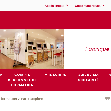
Accès directs
Outils numériques
Fabriq
ue
MA
COMPTE
M'INSCRIRE
SUIVRE MA
N
PERSONNEL DE
SCOLARITÉ
FORMATION
 formation
Par discipline