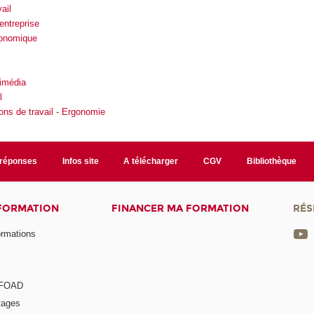
ail
entreprise
gonomique
timédia
l
ions de travail - Ergonomie
/réponses
Infos site
A télécharger
CGV
Bibliothèque
 FORMATION
FINANCER MA FORMATION
RÉS
ormations
a FOAD
tages