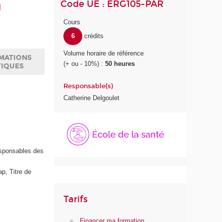
Code UE : ERG105-PAR
u
Cours
6
crédits
Volume horaire de référence
MATIONS
(+ ou - 10%) :
50 heures
TIQUES
Responsable(s)
Catherine Delgoulet
É
c
o
l
esponsables des
e
d
p, Titre de
e
l
Tarifs
a
S
Financer ma formation
a