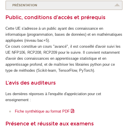
d
PRÉSENTATION
u
Public, conditions d’accès et prérequis
n
u
Cette UE s'adresse à un public ayant des connaissance en
m
informatique (programmation, bases de données) et en mathématiques
é
appliquées (niveau bac+5).
r
Ce cours constitue un cours "avancé", il est conseillé d'avoir suivi les
i
UE NFP106, RCP208, RCP209 pour le suivre. Il convient notamment
q
d'avoir des connaissances en apprentissage
statistique et en
u
apprentissage
profond, et de maîtriser les librairies python pour ce
e
type de méthodes (Scikit-learn, TensorFlow, PyTorch).
e
t
L'avis des auditeurs
d
e
Les dernières réponses à l'enquête d'appréciation pour cet
l
enseignement :
'
I
Fiche synthétique au format PDF
A
Présence et réussite aux examens