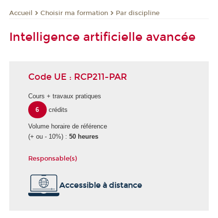
Choisir ma formation
Par discipline
Accueil
Intelligence artificielle avancée
Code UE : RCP211-PAR
Cours + travaux pratiques
6
crédits
Volume horaire de référence
(+ ou - 10%) :
50 heures
Responsable(s)
É
Accessible à distance
c
o
l
e