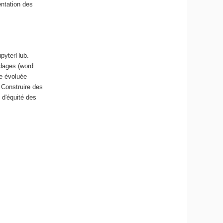
entation des
JupyterHub.
odages (word
le évoluée
 Construire des
 d'équité des