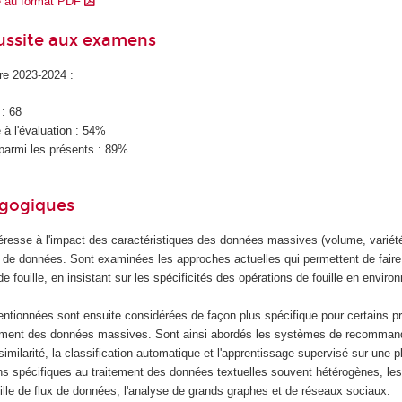
e au format PDF
éussite aux examens
ire 2023-2024 :
 : 68
à l'évaluation : 54%
parmi les présents : 89%
agogiques
éresse à l'impact des caractéristiques des données massives (volume, variété,
e de données. Sont examinées les approches actuelles qui permettent de faire
de fouille, en insistant sur les spécificités des opérations de fouille en envir
entionnées sont ensuite considérées de façon plus spécifique pour certains 
tement des données massives. Sont ainsi abordés les systèmes de recommand
similarité, la classification automatique et l'apprentissage supervisé sur une p
ons spécifiques au traitement des données textuelles souvent hétérogènes, les
ouille de flux de données, l'analyse de grands graphes et de réseaux sociaux.