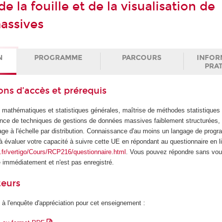
de la fouille et de la visualisation de
assives
N
PROGRAMME
PARCOURS
INFOR
PRA
ons d’accès et prérequis
athématiques et statistiques générales, maîtrise de méthodes statistiques po
nce de techniques de gestions de données massives faiblement structurées,
ge à l'échelle par distribution. Connaissance d'au moins un langage de prog
 évaluer votre capacité à suivre cette UE en répondant au questionnaire en l
.fr/vertigo/Cours/RCP216/questionnaire.html
. Vous pouvez répondre sans vous 
é immédiatement et n'est pas enregistré.
teurs
 à l'enquête d'appréciation pour cet enseignement :