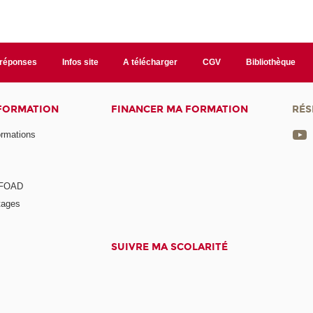
/réponses
Infos site
A télécharger
CGV
Bibliothèque
 FORMATION
FINANCER MA FORMATION
RÉS
ormations
a FOAD
tages
SUIVRE MA SCOLARITÉ