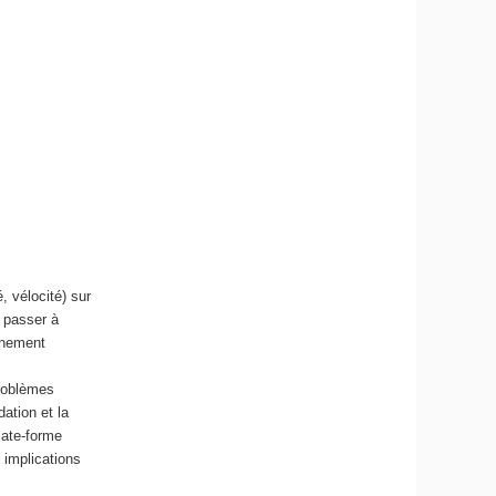
r
i
q
u
e
e
t
d
e
l
'
I
 vélocité) sur
A
 passer à
onnement
problèmes
ation et la
late-forme
 implications