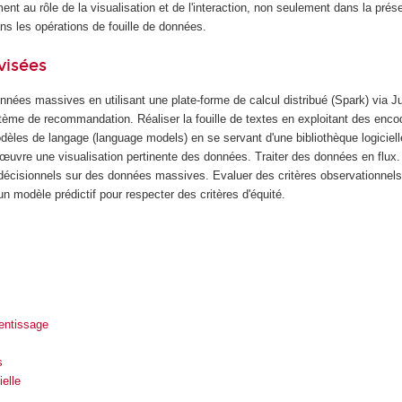
ent au rôle de la visualisation et de l'interaction, non seulement dans la prés
ns les opérations de fouille de données.
visées
données massives en utilisant une plate-forme de calcul distribué (Spark) via 
tème de recommandation. Réaliser la fouille de textes en exploitant des enc
èles de langage (language models) en se servant d'une bibliothèque logiciel
œuvre une visualisation pertinente des données. Traiter des données en flux.
 décisionnels sur des données massives. Evaluer des critères observationnels
un modèle prédictif pour respecter des critères d'équité.
entissage
s
ielle