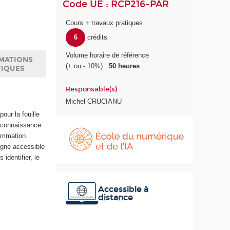
Code UE : RCP216-PAR
Cours + travaux pratiques
6
crédits
Volume horaire de référence
MATIONS
(+ ou - 10%) :
50 heures
TIQUES
Responsable(s)
Michel CRUCIANU
ur la fouille
É
 connaissance
c
rammation.
o
igne accessible
l
identifier, le
e
d
u
Accessible à
distance
n
u
m
é