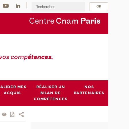
Centre
Cnam
Par
is
 vos comp
étences.
VALIDER MES
RÉALISER UN
NOS
ACQUIS
BILAN DE
PARTENAIRES
COMPÉTENCES