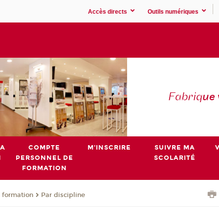
Accès directs
Outils numériques
Fabriq
ue
MA
COMPTE
M'INSCRIRE
SUIVRE MA
N
PERSONNEL DE
SCOLARITÉ
FORMATION
 formation
Par discipline