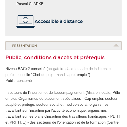
Pascal CLARKE
É
Accessible à distance
c
o
l
e
d
PRÉSENTATION
e
Public, conditions d’accès et prérequis
l
a
Niveau BAC+2 conseillé (obligatoire dans le cadre de la Licence
S
professionnelle "Chef de projet handicap et emploi")
a
Public concerné :
n
t
- secteurs de l'insertion et de l'accompagnement (Mission locale, Pôle
é
emploi, Organismes de placement spécialisés - Cap emploi, secteur
adapté et protégé, secteur social et médico-social, organismes
travaillant sur l'insertion par l'activité économique, organismes
travaillant sur les plans d'insertion des travailleurs handicapés - PDITH
et PRITH, ..) - des secteurs de l'orientation et de la formation (Centre