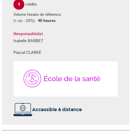
4
crédits
Volume horaire de référence
(+ ou - 10%) :
40 heures
Responsable(s)
Isabelle BARBET
Pascal CLARKE
École
de
la
Santé
Accessible à distance