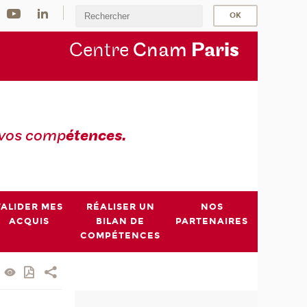
Centre
Cnam
Par
is
 vos comp
étences.
VALIDER MES
RÉALISER UN
NOS
ACQUIS
BILAN DE
PARTENAIRES
COMPÉTENCES