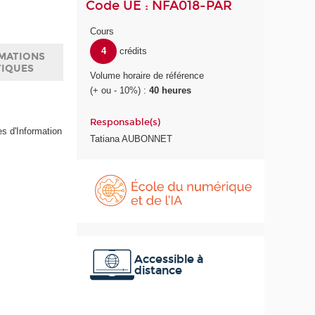
Code UE : NFA018-PAR
Cours
4
crédits
MATIONS
TIQUES
Volume horaire de référence
(+ ou - 10%) :
40 heures
Responsable(s)
s d'Information
Tatiana AUBONNET
É
c
o
l
e
d
u
Accessible à
distance
n
u
m
é