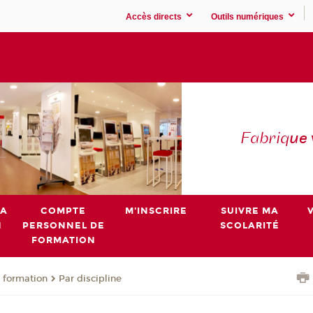
Accès directs
Outils numériques
Fabriq
ue
MA
COMPTE
M'INSCRIRE
SUIVRE MA
N
PERSONNEL DE
SCOLARITÉ
FORMATION
 formation
Par discipline