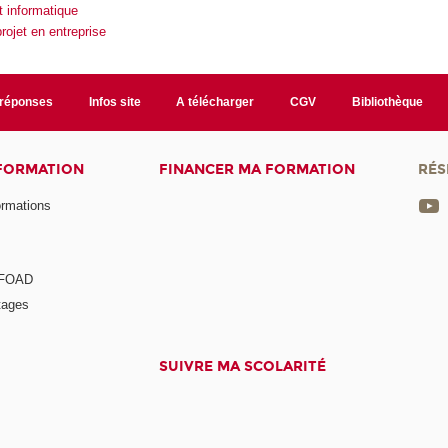
t informatique
ojet en entreprise
/réponses
Infos site
A télécharger
CGV
Bibliothèque
 FORMATION
FINANCER MA FORMATION
RÉS
ormations
a FOAD
tages
SUIVRE MA SCOLARITÉ