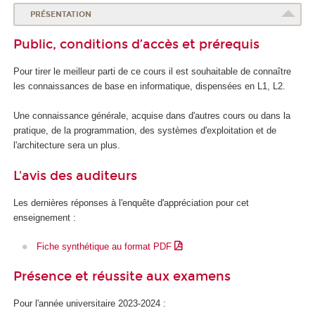
o
PRÉSENTATION
l
Public, conditions d’accès et prérequis
e
d
Pour tirer le meilleur parti de ce cours il est souhaitable de connaître
u
les connaissances de base en informatique, dispensées en L1, L2.
n
u
Une connaissance générale, acquise dans d'autres cours ou dans la
m
pratique, de la programmation, des systèmes d'exploitation et de
é
l'architecture sera un plus.
r
i
L'avis des auditeurs
q
u
Les dernières réponses à l'enquête d'appréciation pour cet
e
enseignement :
e
t
Fiche synthétique au format PDF
d
e
Présence et réussite aux examens
l
'
Pour l'année universitaire 2023-2024 :
I