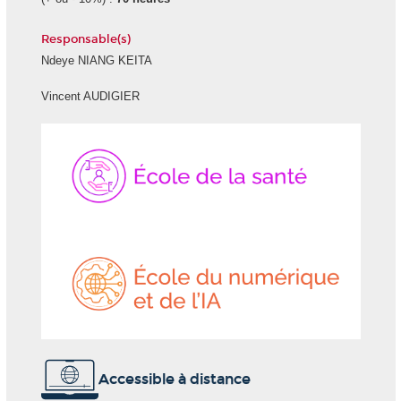
Responsable(s)
Ndeye NIANG KEITA
Vincent AUDIGIER
École
École
de
du
la
numéri
Santé
et
de
l'IA
Accessible à distance