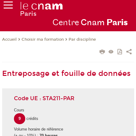
Centre
Cnam
Par
is
Choisir ma formation
Par discipline
Accueil
Entreposage et fouille de données
Code UE : STA211-PAR
Cours
9
crédits
Volume horaire de référence
(+ ou - 10%) :
70 heures