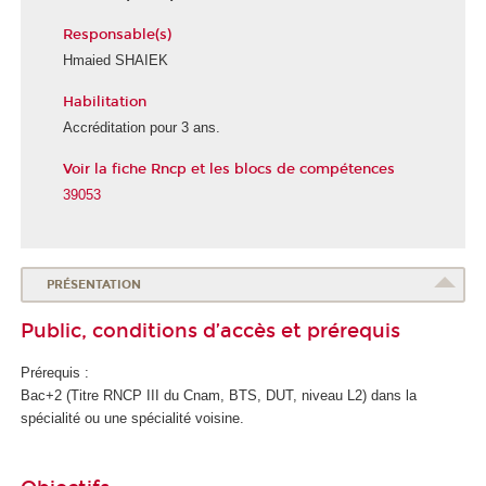
Responsable(s)
Hmaied SHAIEK
Habilitation
É
c
Accréditation pour 3 ans.
o
Voir la fiche Rncp et les blocs de compétences
l
e
39053
d
u
n
u
PRÉSENTATION
m
Public, conditions d’accès et prérequis
é
r
Prérequis :
i
Bac+2 (Titre RNCP
III du Cnam, BTS, DUT, niveau L2) dans la
q
spécialité ou une spécialité voisine.
u
e
e