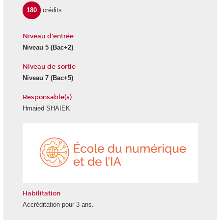
180
crédits
Niveau d'entrée
Niveau 5
(Bac+2)
Niveau de sortie
Niveau 7
(Bac+5)
Responsable(s)
Hmaied SHAIEK
École
du
numéri
et
de
l'IA
Habilitation
Accréditation pour 3 ans.