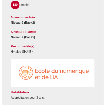
180
crédits
Niveau d'entrée
Niveau 5
(Bac+2)
Niveau de sortie
Niveau 7
(Bac+5)
Responsable(s)
Hmaied SHAIEK
École
du
numéri
et
de
l'IA
Habilitation
Accréditation pour 3 ans.