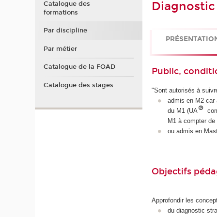
Diagnostic
Catalogue des
formations
Par discipline
PRÉSENTATIO
Par métier
Catalogue de la FOAD
Public, conditi
Catalogue des stages
"Sont autorisés à suivr
admis en M2 car a
du M1 (UA
com
M1 à compter de
ou admis en Mast
Objectifs péd
Approfondir les concept
du diagnostic str