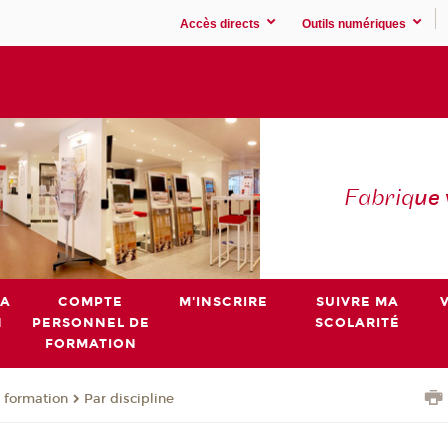
Accès directs
Outils numériques
Fabriq
ue
MA
COMPTE
M'INSCRIRE
SUIVRE MA
N
PERSONNEL DE
SCOLARITÉ
FORMATION
 formation
Par discipline