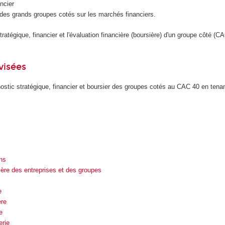
ancier
n des grands groupes cotés sur les marchés financiers.
tratégique, financier et l'évaluation financière (boursière) d'un groupe côté (C
visées
nostic stratégique, financier et boursier des groupes cotés au CAC 40 en ten
ns
ière des entreprises et des groupes
e
ère
e
erie