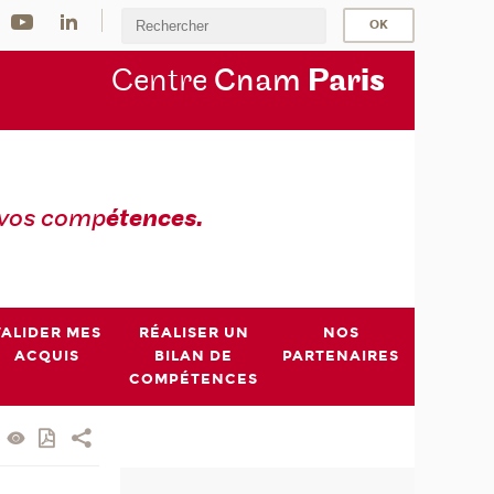
Centre
Cnam
Par
is
 vos comp
étences.
VALIDER MES
RÉALISER UN
NOS
ACQUIS
BILAN DE
PARTENAIRES
COMPÉTENCES