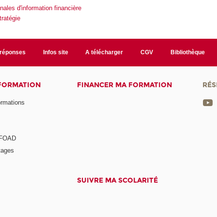
nales d'information financière
ratégie
/réponses
Infos site
A télécharger
CGV
Bibliothèque
 FORMATION
FINANCER MA FORMATION
RÉS
ormations
a FOAD
tages
SUIVRE MA SCOLARITÉ