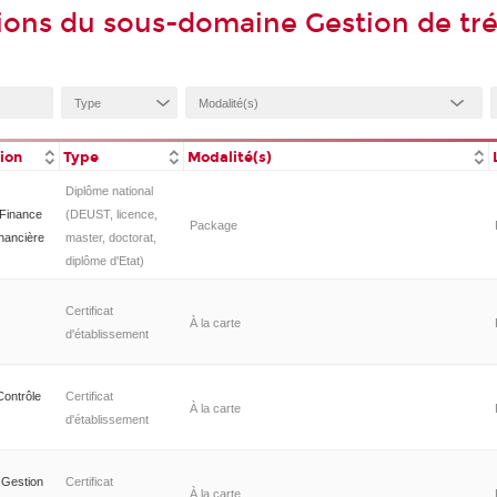
ions du sous-domaine Gestion de tré
tion
Type
Modalité(s)
Diplôme national
 Finance
(DEUST, licence,
Package
inancière
master, doctorat,
diplôme d'Etat)
Certificat
À la carte
d'établissement
Contrôle
Certificat
À la carte
d'établissement
n Gestion
Certificat
À la carte