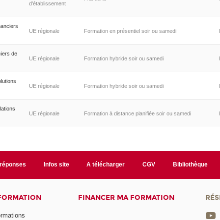
d'établissement
nanciers
UE régionale
Formation en présentiel soir ou samedi
ciers de
UE régionale
Formation hybride soir ou samedi
lutions
UE régionale
Formation hybride soir ou samedi
lations
UE régionale
Formation à distance planifiée soir ou samedi
/réponses
Infos site
A télécharger
CGV
Bibliothèque
 FORMATION
FINANCER MA FORMATION
RÉS
ormations