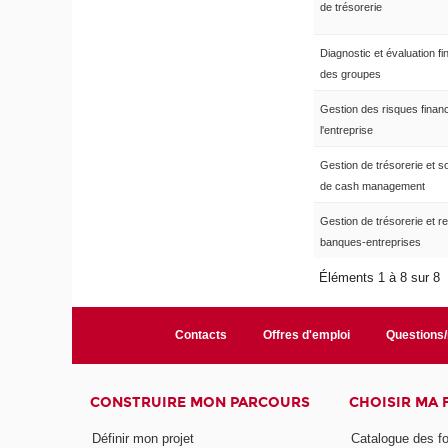
de trésorerie
Diagnostic et évaluation fi
des groupes
Gestion des risques finan
l'entreprise
Gestion de trésorerie et so
de cash management
Gestion de trésorerie et re
banques-entreprises
Éléments 1 à 8 sur 8
Contacts
Offres d'emploi
Questions
CONSTRUIRE MON PARCOURS
CHOISIR MA
Définir mon projet
Catalogue des f