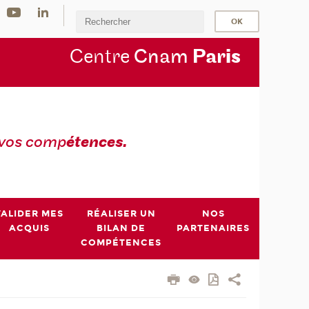
Centre
Cnam
Par
is
 vos comp
étences.
VALIDER MES
RÉALISER UN
NOS
ACQUIS
BILAN DE
PARTENAIRES
COMPÉTENCES