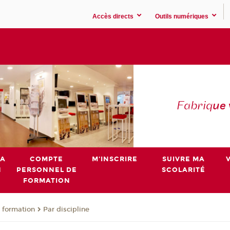
Accès directs
Outils numériques
Fabriq
ue
MA
COMPTE
M'INSCRIRE
SUIVRE MA
N
PERSONNEL DE
SCOLARITÉ
FORMATION
 formation
Par discipline