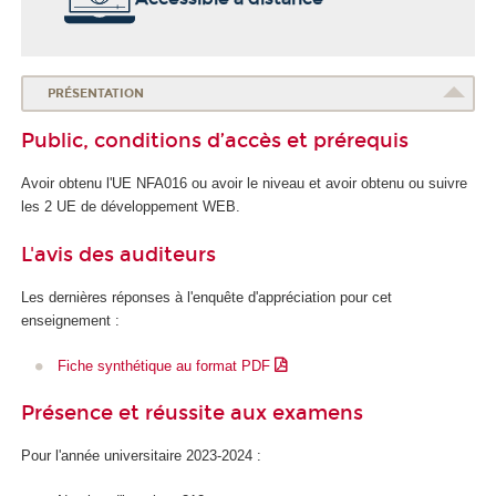
o
l
e
d
PRÉSENTATION
u
Public, conditions d’accès et prérequis
n
u
Avoir obtenu l'UE NFA016 ou avoir le niveau et avoir obtenu ou suivre
m
les 2 UE de développement WEB.
é
r
L'avis des auditeurs
i
q
Les dernières réponses à l'enquête d'appréciation pour cet
u
enseignement :
e
e
Fiche synthétique au format PDF
t
d
Présence et réussite aux examens
e
l
Pour l'année universitaire 2023-2024 :
'
I