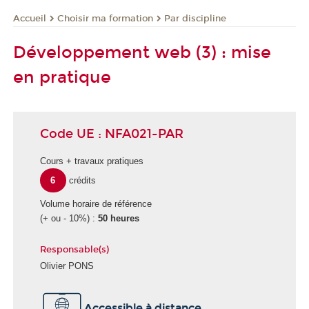
Choisir ma formation
Par discipline
Accueil
Développement web (3) : mise
en pratique
Code UE : NFA021-PAR
Cours + travaux pratiques
6
crédits
Volume horaire de référence
(+ ou - 10%) :
50 heures
Responsable(s)
Olivier PONS
É
Accessible à distance
c