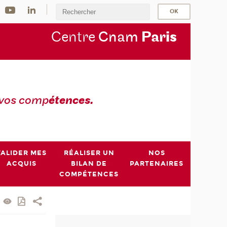
Centre
Cnam
Par
is
 vos comp
étences.
VALIDER MES
RÉALISER UN
NOS
ACQUIS
BILAN DE
PARTENAIRES
COMPÉTENCES