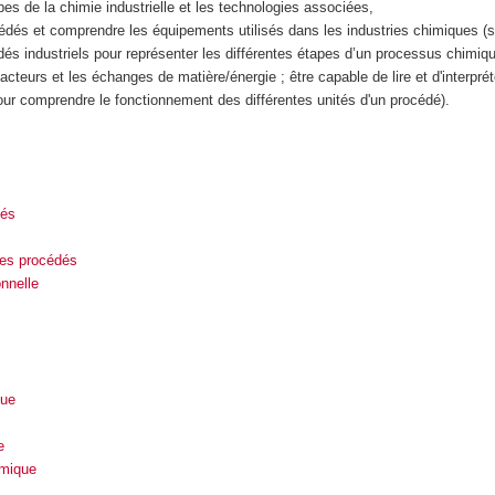
pes de la chimie industrielle et les technologies associées,
édés et comprendre les équipements utilisés dans les industries chimiques (s
s industriels pour représenter les différentes étapes d’un processus chimiq
acteurs et les échanges de matière/énergie ; être capable de lire et d'interpré
r comprendre le fonctionnement des différentes unités d'un procédé).
dés
es procédés
nnelle
que
e
imique