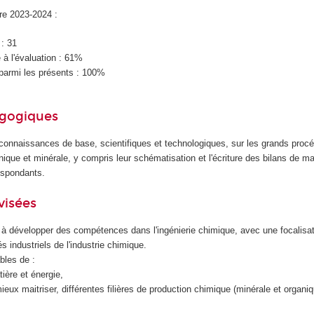
ire 2023-2024 :
 : 31
à l'évaluation : 61%
parmi les présents : 100%
agogiques
connaissances de base, scientifiques et technologiques, sur les grands procé
anique et minérale, y compris leur schématisation et l'écriture des bilans de ma
espondants.
visées
à développer des compétences dans l'ingénierie chimique, avec une focalisat
 industriels de l'industrie chimique.
bles de :
tière et énergie,
ieux maitriser, différentes filières de production chimique (minérale et organiq