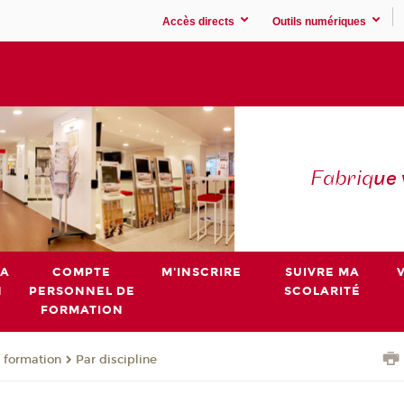
Accès directs
Outils numériques
Fabriq
ue
MA
COMPTE
M'INSCRIRE
SUIVRE MA
N
PERSONNEL DE
SCOLARITÉ
FORMATION
 formation
Par discipline