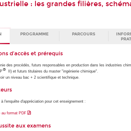
strielle : les grandes filières, schém
N
PROGRAMME
PARCOURS
INFOR
PRA
ons d’accès et prérequis
énie des procédés, futurs responsables en production dans les industries chi
CP
II) et futurs titulaires du master "ingénierie chimique".
oir un niveau bac + 2 scientifique et technique.
teurs
 à l'enquête d'appréciation pour cet enseignement :
e au format PDF
éussite aux examens