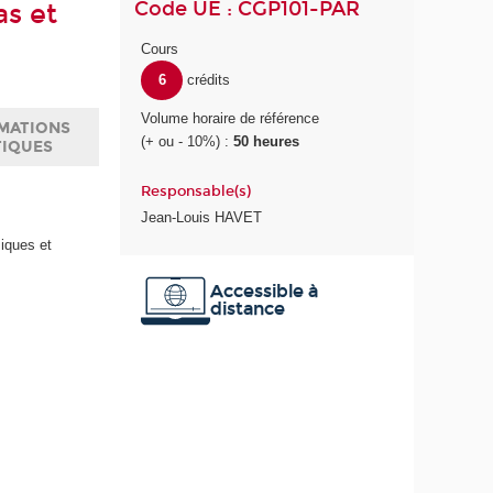
Code UE : CGP101-PAR
as et
Cours
6
crédits
Volume horaire de référence
MATIONS
(+ ou - 10%) :
50 heures
TIQUES
Responsable(s)
Jean-Louis HAVET
miques et
Accessible à
distance