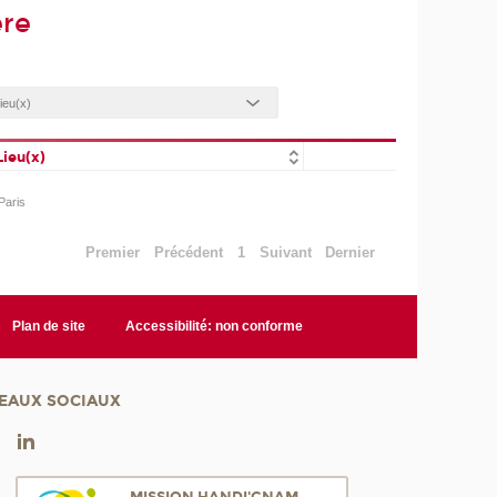
ère
Lieu(x)
Paris
Premier
Précédent
1
Suivant
Dernier
Plan de site
Accessibilité: non conforme
EAUX SOCIAUX
MISSION HANDI'CNAM