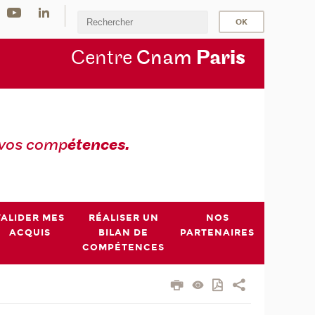
Centre
Cnam
Par
is
 vos comp
étences.
VALIDER MES
RÉALISER UN
NOS
ACQUIS
BILAN DE
PARTENAIRES
COMPÉTENCES