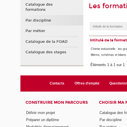
Les format
Catalogue des
formations
Par discipline
Par métier
Intitulé de la forma
Catalogue de la FOAD
Chimie industrielle : les g
Catalogue des stages
filières, schémas et bilans
Éléments 1 à 1 sur 1
Contacts
Offres d'emploi
Questions
CONSTRUIRE MON PARCOURS
CHOISIR MA
Définir mon projet
Catalogue des f
Préparer un diplôme
Par discipline
Modalités d'enseignement
Par métier