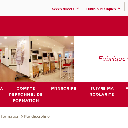
Accès directs
Outils numériques
Fabriq
ue
MA
COMPTE
M'INSCRIRE
SUIVRE MA
N
PERSONNEL DE
SCOLARITÉ
FORMATION
 formation
Par discipline