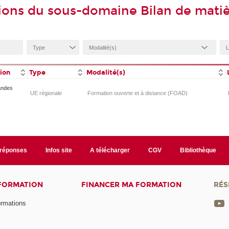
ions du sous-domaine Bilan de mati
tion
Type
Modalité(s)
randes
UE régionale
Formation ouverte et à distance (FOAD)
/réponses
Infos site
A télécharger
CGV
Bibliothèque
 FORMATION
FINANCER MA FORMATION
RÉS
ormations