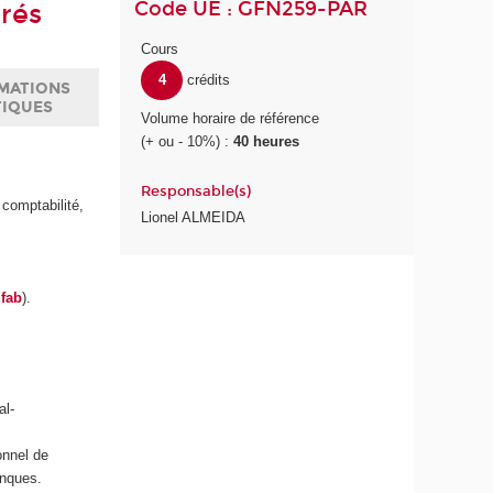
Code UE : GFN259-PAR
urés
Cours
4
crédits
MATIONS
TIQUES
Volume horaire de référence
(+ ou - 10%) :
40 heures
Responsable(s)
comptabilité,
Lionel ALMEIDA
fab
).
al-
onnel de
anques.