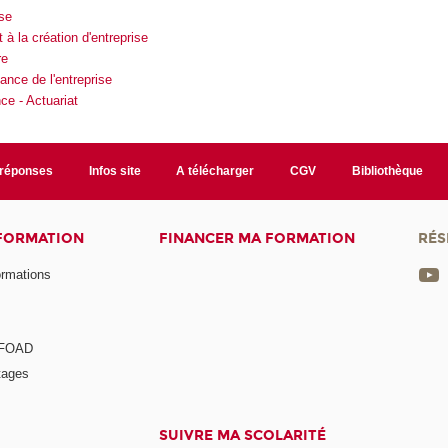
ise
 la création d'entreprise
re
ance de l'entreprise
e - Actuariat
/réponses
Infos site
A télécharger
CGV
Bibliothèque
 FORMATION
FINANCER MA FORMATION
RÉS
ormations
a FOAD
tages
SUIVRE MA SCOLARITÉ