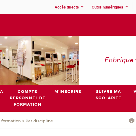
Accès directs
Outils numériques
Fabriq
ue
MA
COMPTE
M'INSCRIRE
SUIVRE MA
N
PERSONNEL DE
SCOLARITÉ
FORMATION
 formation
Par discipline