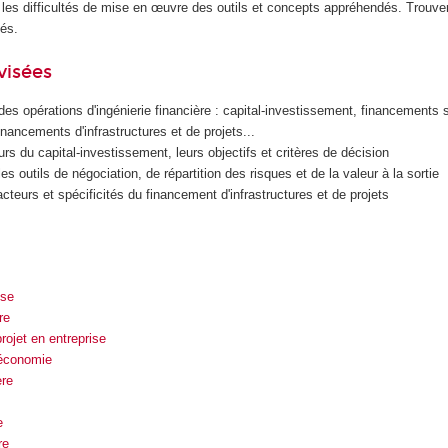
t les difficultés de mise en œuvre des outils et concepts appréhendés. Trouv
és.
visées
es opérations d'ingénierie financière : capital-investissement, financements s
financements d'infrastructures et de projets...
eurs du capital-investissement, leurs objectifs et critères de décision
s outils de négociation, de répartition des risques et de la valeur à la sortie
cteurs et spécificités du financement d'infrastructures et de projets
ise
re
ojet en entreprise
'économie
ère
e
re