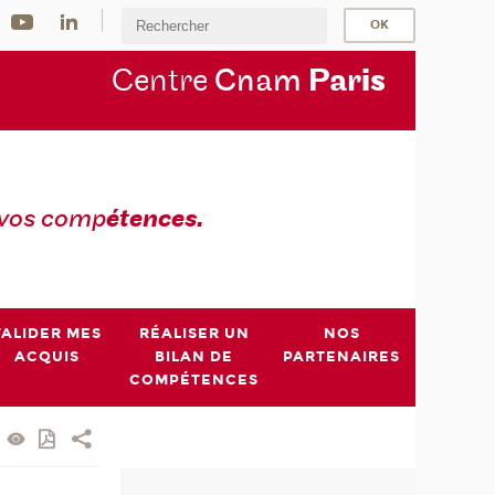
Centre
Cnam
Par
is
 vos comp
étences.
VALIDER MES
RÉALISER UN
NOS
ACQUIS
BILAN DE
PARTENAIRES
COMPÉTENCES